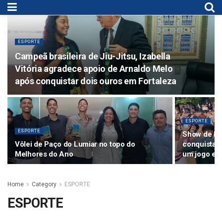
ESPORTE
Campeã brasileira de Jiu-Jitsu, Izabella
Vitória agradece apoio de Arnaldo Melo
após conquistar dois ouros em Fortaleza
ESPORTE
ESPORTE
Show de Bo
Vôlei de Paço do Lumiar no topo do
conquista 
Melhores do Ano
um jogo ele
Home
Category
ESPORTE
ESPORTE