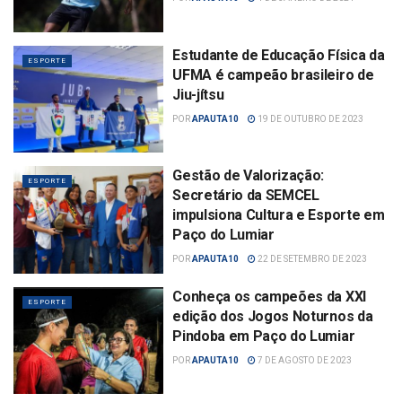
Estudante de Educação Física da
ESPORTE
UFMA é campeão brasileiro de
Jiu-jítsu
POR
APAUTA10
19 DE OUTUBRO DE 2023
Gestão de Valorização:
ESPORTE
Secretário da SEMCEL
impulsiona Cultura e Esporte em
Paço do Lumiar
POR
APAUTA10
22 DE SETEMBRO DE 2023
Conheça os campeões da XXI
ESPORTE
edição dos Jogos Noturnos da
Pindoba em Paço do Lumiar
POR
APAUTA10
7 DE AGOSTO DE 2023