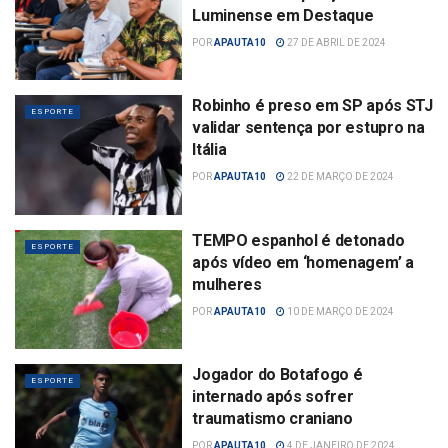
Luminense em Destaque
POR
APAUTA10
27 DE ABRIL DE 2024
Robinho é preso em SP após STJ
ESPORTE
validar sentença por estupro na
Itália
POR
APAUTA10
22 DE MARÇO DE 2024
TEMPO espanhol é detonado
ESPORTE
após vídeo em ‘homenagem’ a
mulheres
POR
APAUTA10
10 DE MARÇO DE 2024
Jogador do Botafogo é
ESPORTE
internado após sofrer
traumatismo craniano
POR
APAUTA10
4 DE JANEIRO DE 2024