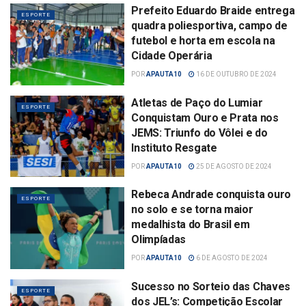
Prefeito Eduardo Braide entrega
ESPORTE
quadra poliesportiva, campo de
futebol e horta em escola na
Cidade Operária
POR
APAUTA10
16 DE OUTUBRO DE 2024
Atletas de Paço do Lumiar
ESPORTE
Conquistam Ouro e Prata nos
JEMS: Triunfo do Vôlei e do
Instituto Resgate
POR
APAUTA10
25 DE AGOSTO DE 2024
Rebeca Andrade conquista ouro
ESPORTE
no solo e se torna maior
medalhista do Brasil em
Olimpíadas
POR
APAUTA10
6 DE AGOSTO DE 2024
Sucesso no Sorteio das Chaves
ESPORTE
dos JEL’s: Competição Escolar