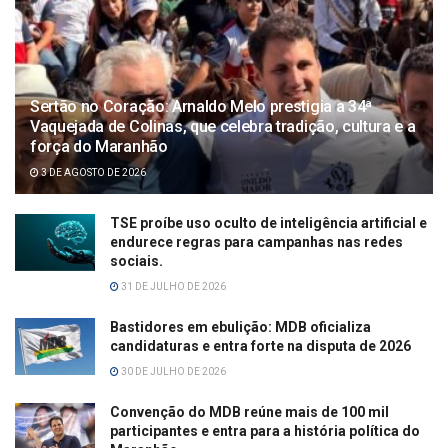
Sertão no Coração: Arnaldo Melo prestigia a 34ª
Vaquejada de Colinas, que celebra tradição, cultura e a
força do Maranhão
3 DE AGOSTO DE 2026
TSE proíbe uso oculto de inteligência artificial e
endurece regras para campanhas nas redes
sociais.
31 DE JULHO DE 2026
Bastidores em ebulição: MDB oficializa
candidaturas e entra forte na disputa de 2026
30 DE JULHO DE 2026
Convenção do MDB reúne mais de 100 mil
participantes e entra para a história política do