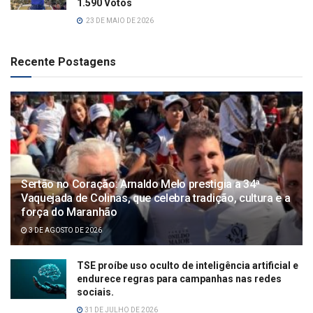
1.590 Votos
23 DE MAIO DE 2026
Recente Postagens
Sertão no Coração: Arnaldo Melo prestigia a 34ª
Vaquejada de Colinas, que celebra tradição, cultura e a
força do Maranhão
3 DE AGOSTO DE 2026
TSE proíbe uso oculto de inteligência artificial e
endurece regras para campanhas nas redes
sociais.
31 DE JULHO DE 2026