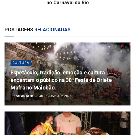
no Carnaval do Rio
POSTAGENS
RELACIONADAS
CULTURA
Espetáculo, tradição, emoção e cultura
encantam o público na 38ª Festa de Orlete
Mafra no Maiobão.
POR
APAUTA10
30 DE JUNHO DE 2026