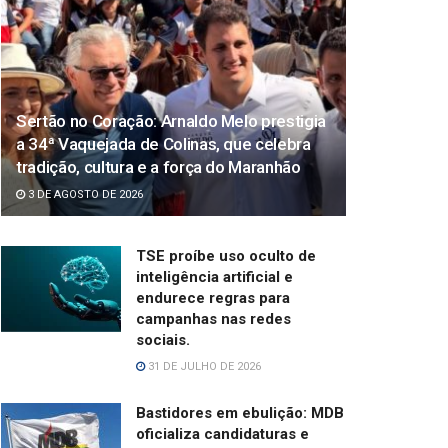
Sertão no Coração: Arnaldo Melo prestigia
a 34ª Vaquejada de Colinas, que celebra
tradição, cultura e a força do Maranhão
3 DE AGOSTO DE 2026
TSE proíbe uso oculto de
inteligência artificial e
endurece regras para
campanhas nas redes
sociais.
31 DE JULHO DE 2026
Bastidores em ebulição: MDB
oficializa candidaturas e