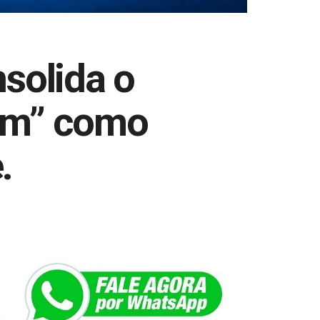
solida o
mam” como
.