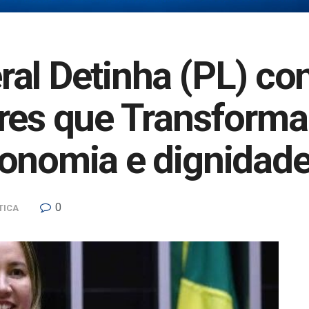
al Detinha (PL) con
eres que Transfor
onomia e dignidade
0
TICA