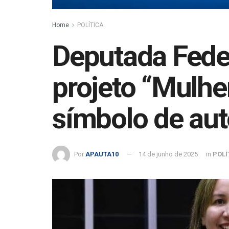
Home
POLÍTICA
Deputada Feder
projeto “Mulh
símbolo de aut
Por
APAUTA10
14 de junho de 2025
in
POLÍ