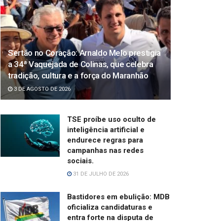
Sertão no Coração: Arnaldo Melo prestigia
a 34ª Vaquejada de Colinas, que celebra
tradição, cultura e a força do Maranhão
3 DE AGOSTO DE 2026
TSE proíbe uso oculto de
inteligência artificial e
endurece regras para
campanhas nas redes
sociais.
31 DE JULHO DE 2026
Bastidores em ebulição: MDB
oficializa candidaturas e
entra forte na disputa de