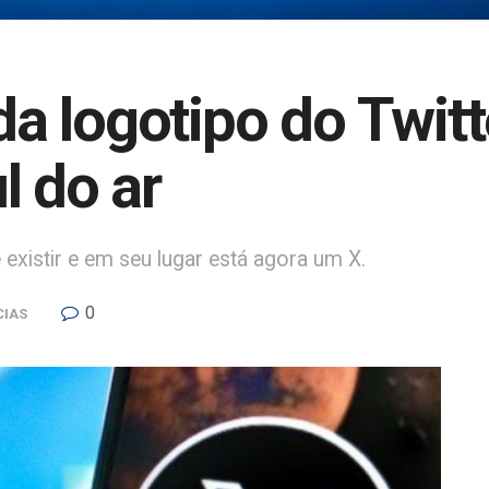
 logotipo do Twitter
l do ar
 existir e em seu lugar está agora um X.
0
CIAS