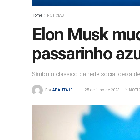
Home
NOTÍCIAS
Elon Musk muda
passarinho azu
Símbolo clássico da rede social deixa de
Por
APAUTA10
25 de julho de 2023
in
NOTÍ