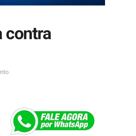
 contra
nto.