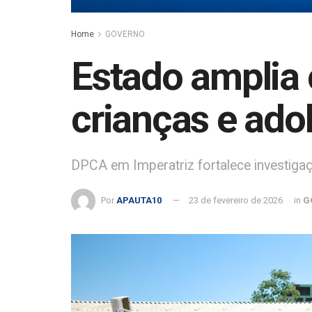
Home
GOVERNO
Estado amplia 
crianças e ado
DPCA em Imperatriz fortalece investiga
Por
APAUTA10
23 de fevereiro de 2026
in
G