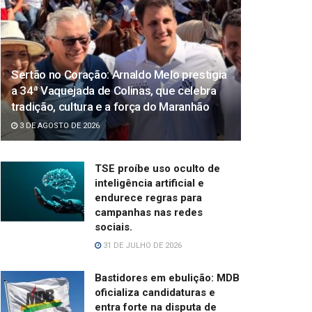
Sertão no Coração: Arnaldo Melo prestigia
a 34ª Vaquejada de Colinas, que celebra
tradição, cultura e a força do Maranhão
3 DE AGOSTO DE 2026
TSE proíbe uso oculto de
inteligência artificial e
endurece regras para
campanhas nas redes
sociais.
31 DE JULHO DE 2026
Bastidores em ebulição: MDB
oficializa candidaturas e
entra forte na disputa de