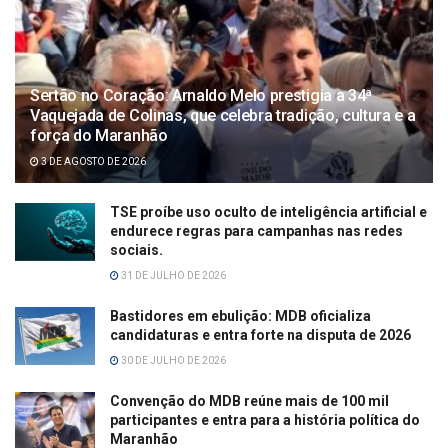
Sertão no Coração: Arnaldo Melo prestigia a 34ª
Vaquejada de Colinas, que celebra tradição, cultura e a
força do Maranhão
3 DE AGOSTO DE 2026
TSE proíbe uso oculto de inteligência artificial e
endurece regras para campanhas nas redes
sociais.
31 DE JULHO DE 2026
Bastidores em ebulição: MDB oficializa
candidaturas e entra forte na disputa de 2026
30 DE JULHO DE 2026
Convenção do MDB reúne mais de 100 mil
participantes e entra para a história política do
Maranhão