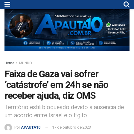
Home
MUNDO
Faixa de Gaza vai sofrer
‘catástrofe’ em 24h se não
receber ajuda, diz OMS
Território está bloqueado devido à ausência de
um acordo entre Israel e o Egito
Por
APAUTA10
17 de outubro de 2023