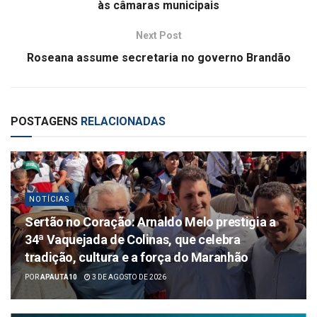
às câmaras municipais
Next Post
Roseana assume secretaria no governo Brandão
POSTAGENS
RELACIONADAS
NOTÍCIAS
Sertão no Coração: Arnaldo Melo prestigia a
34ª Vaquejada de Colinas, que celebra
tradição, cultura e a força do Maranhão
POR
APAUTA10
3 DE AGOSTO DE 2026