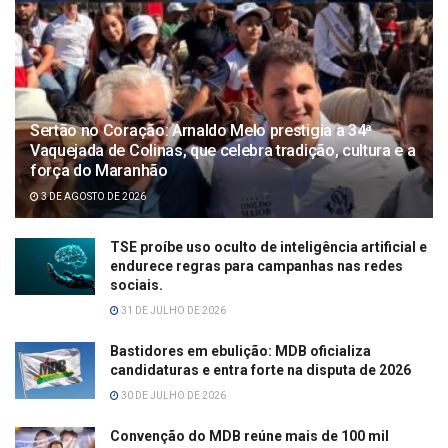
Sertão no Coração: Arnaldo Melo prestigia a 34ª
Vaquejada de Colinas, que celebra tradição, cultura e a
força do Maranhão
3 DE AGOSTO DE 2026
TSE proíbe uso oculto de inteligência artificial e
endurece regras para campanhas nas redes
sociais.
31 DE JULHO DE 2026
Bastidores em ebulição: MDB oficializa
candidaturas e entra forte na disputa de 2026
30 DE JULHO DE 2026
Convenção do MDB reúne mais de 100 mil