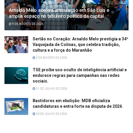
Arnaldo Melo acelera articulação em São Luís e
amplia espaço no tabuleiro político da capital
9 DE AGOSTO DE 2026
Sertão no Coração: Arnaldo Melo prestigia a 34ª
Vaquejada de Colinas, que celebra tradição,
cultura e a força do Maranhão
3 DE AGOSTO DE 2026
TSE proíbe uso oculto de inteligência artificial e
endurece regras para campanhas nas redes
sociais.
31 DE JULHO DE 2026
Bastidores em ebulição: MDB oficializa
candidaturas e entra forte na disputa de 2026
30 DE JULHO DE 2026