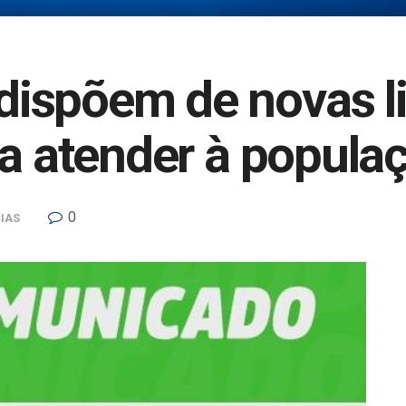
ispõem de novas l
ra atender à popul
0
IAS