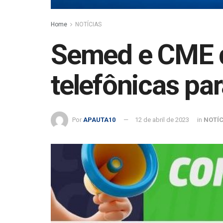
Home
NOTÍCIAS
Semed e CME d
telefônicas pa
Por
APAUTA10
12 de abril de 2023
in
NOTÍC