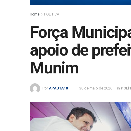
Home
POLÍTICA
Força Municipa
apoio de prefe
Munim
Por
APAUTA10
30 de maio de 2026
in
POLÍ