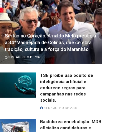
Sertão no Coração: Arnaldo Melo prestigia
a 34ª Vaquejada de Colinas, que celebra
tradição, cultura e a força do Maranhão
3 DE AGOSTO DE 2026
TSE proíbe uso oculto de
inteligência artificial e
endurece regras para
campanhas nas redes
sociais.
31 DE JULHO DE 2026
Bastidores em ebulição: MDB
oficializa candidaturas e