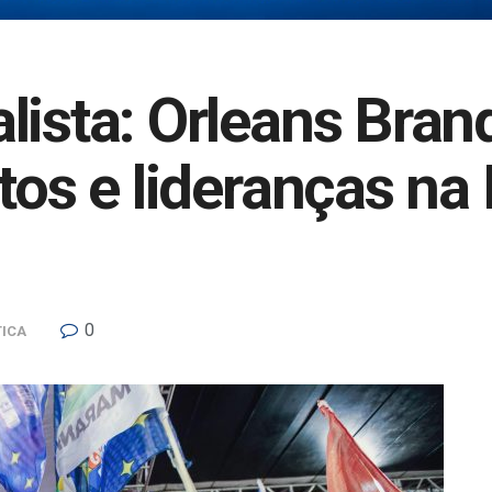
lista: Orleans Bran
itos e lideranças na
0
TICA