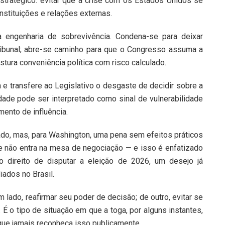
tratégico: evitar que a crise com os Estados Unidos se
stituições e relações externas.
a engenharia de sobrevivência. Condena-se para deixar
tribunal; abre-se caminho para que o Congresso assuma a
stura conveniência política com risco calculado.
 e transfere ao Legislativo o desgaste de decidir sobre a
lidade pode ser interpretado como sinal de vulnerabilidade
ento de influência.
ado, mas, para Washington, uma pena sem efeitos práticos
ue não entra na mesa de negociação — e isso é enfatizado
o direito de disputar a eleição de 2026, um desejo já
ados no Brasil.
m lado, reafirmar seu poder de decisão; de outro, evitar se
. É o tipo de situação em que a toga, por alguns instantes,
ue jamais reconheça isso publicamente.