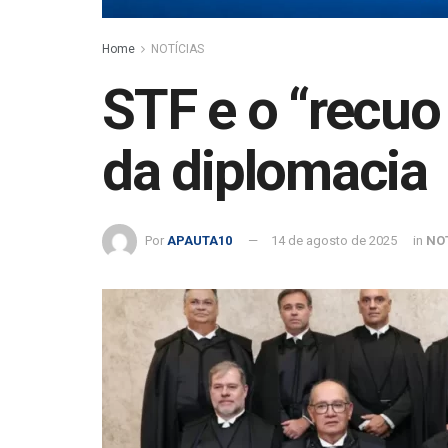
Home
NOTÍCIAS
STF e o “recuo
da diplomacia
Por
APAUTA10
14 de agosto de 2025
in
NO