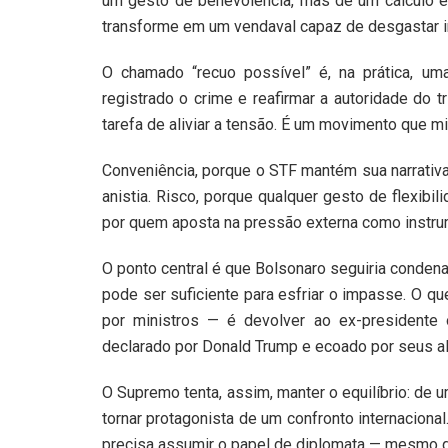
um gesto de benevolência, mas de um cálculo es
transforme em um vendaval capaz de desgastar in
O chamado “recuo possível” é, na prática, um
registrado o crime e reafirmar a autoridade do 
tarefa de aliviar a tensão. É um movimento que mi
Conveniência, porque o STF mantém sua narrativa
anistia. Risco, porque qualquer gesto de flexibi
por quem aposta na pressão externa como instrum
O ponto central é que Bolsonaro seguiria conden
pode ser suficiente para esfriar o impasse. O q
por ministros — é devolver ao ex-presidente 
declarado por Donald Trump e ecoado por seus ali
O Supremo tenta, assim, manter o equilíbrio: de u
tornar protagonista de um confronto internacional
precisa assumir o papel de diplomata — mesmo q