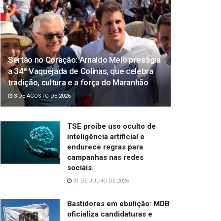
Sertão no Coração: Arnaldo Melo prestigia
a 34ª Vaquejada de Colinas, que celebra
tradição, cultura e a força do Maranhão
3 DE AGOSTO DE 2026
TSE proíbe uso oculto de
inteligência artificial e
endurece regras para
campanhas nas redes
sociais.
31 DE JULHO DE 2026
Bastidores em ebulição: MDB
oficializa candidaturas e