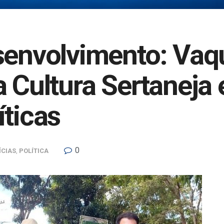
senvolvimento: Vaq
a Cultura Sertaneja
íticas
0
ÍCIAS
,
POLÍTICA