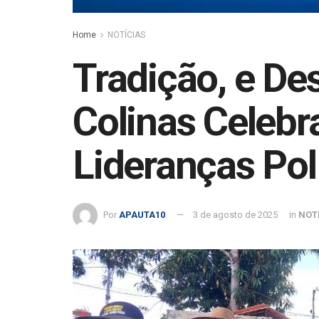
Home
NOTÍCIAS
Tradição, e De
Colinas Celebr
Lideranças Pol
Por
APAUTA10
3 de agosto de 2025
in
NOT