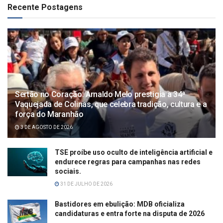
Recente Postagens
Sertão no Coração: Arnaldo Melo prestigia a 34ª
Vaquejada de Colinas, que celebra tradição, cultura e a
força do Maranhão
3 DE AGOSTO DE 2026
TSE proíbe uso oculto de inteligência artificial e
endurece regras para campanhas nas redes
sociais.
31 DE JULHO DE 2026
Bastidores em ebulição: MDB oficializa
candidaturas e entra forte na disputa de 2026