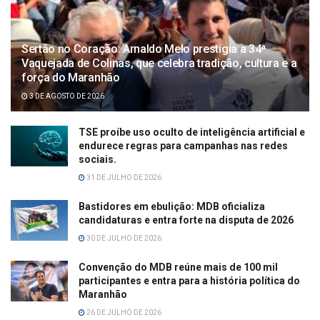
Sertão no Coração: Arnaldo Melo prestigia a 34ª
Vaquejada de Colinas, que celebra tradição, cultura e a
força do Maranhão
3 DE AGOSTO DE 2026
TSE proíbe uso oculto de inteligência artificial e
endurece regras para campanhas nas redes
sociais.
31 DE JULHO DE 2026
Bastidores em ebulição: MDB oficializa
candidaturas e entra forte na disputa de 2026
30 DE JULHO DE 2026
Convenção do MDB reúne mais de 100 mil
participantes e entra para a história política do
Maranhão
26 DE JULHO DE 2026