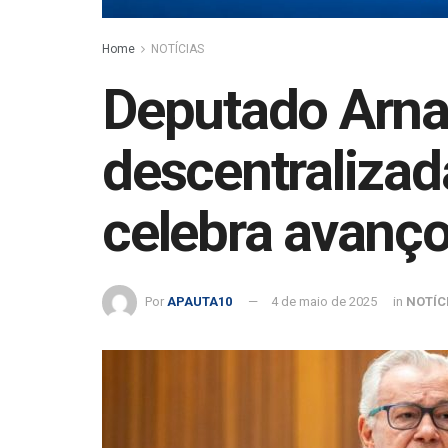
Home
NOTÍCIAS
Deputado Arna
descentralizad
celebra avanç
Por
APAUTA10
4 de maio de 2025
in
NOTÍC