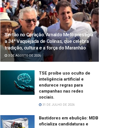
Sertão no Coração: Arnaldo Melo prestigia
a 34ª Vaquejada de Colinas, que celebra
tradição, cultura e a força do Maranhão
3 DE AGOSTO DE 2026
TSE proíbe uso oculto de
inteligência artificial e
endurece regras para
campanhas nas redes
sociais.
31 DE JULHO DE 2026
Bastidores em ebulição: MDB
oficializa candidaturas e