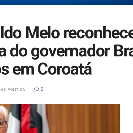
ldo Melo reconhec
a do governador Br
os em Coroatá
0
IAS
,
POLÍTICA