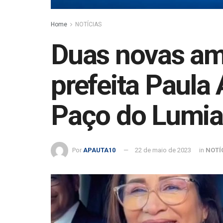
Home
NOTÍCIAS
Duas novas am
prefeita Paula
Paço do Lumia
Por
APAUTA10
22 de maio de 2023
in
NOTÍ