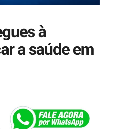
egues à
çar a saúde em