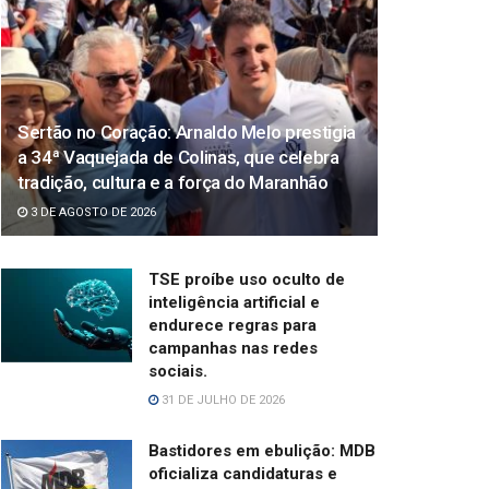
Sertão no Coração: Arnaldo Melo prestigia
a 34ª Vaquejada de Colinas, que celebra
tradição, cultura e a força do Maranhão
3 DE AGOSTO DE 2026
TSE proíbe uso oculto de
inteligência artificial e
endurece regras para
campanhas nas redes
sociais.
31 DE JULHO DE 2026
Bastidores em ebulição: MDB
oficializa candidaturas e