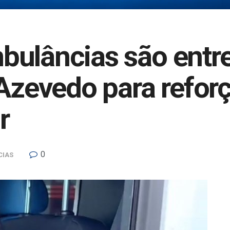
bulâncias são entr
 Azevedo para refor
r
0
CIAS