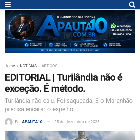
Home
NOTÍCIAS
ARTIGOS
EDITORIAL | Turilândia não é
exceção. É método.
Turilândia não caiu. Foi saqueada. E o Maranhão
precisa encarar o espelho
Por
APAUTA10
25 de dezembro de 2025