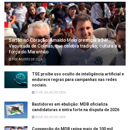
Sertão no Coração: Arnaldo Melo prestigia a 34ª
Vaquejada de Colinas, que celebra tradição, cultura e a
força do Maranhão
3 DE AGOSTO DE 2026
TSE proíbe uso oculto de inteligência artificial e
endurece regras para campanhas nas redes
sociais.
31 DE JULHO DE 2026
Bastidores em ebulição: MDB oficializa
candidaturas e entra forte na disputa de 2026
30 DE JULHO DE 2026
Convenção do MDB reúne mais de 100 mil