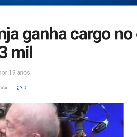
anja ganha cargo n
3 mil
por 19 anos
0
TICA