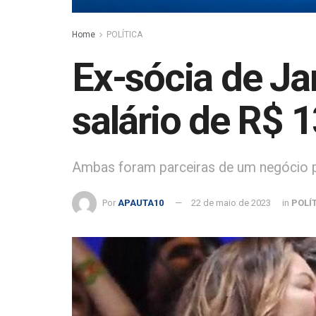
Home
POLÍTICA
Ex-sócia de J
salário de R$ 1
Ambas foram parceiras de um negócio 
Por
APAUTA10
22 de maio de 2023
in
POLÍ