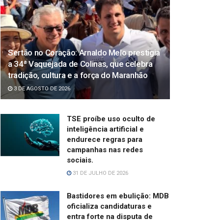
Sertão no Coração: Arnaldo Melo prestigia
a 34ª Vaquejada de Colinas, que celebra
tradição, cultura e a força do Maranhão
3 DE AGOSTO DE 2026
TSE proíbe uso oculto de
inteligência artificial e
endurece regras para
campanhas nas redes
sociais.
31 DE JULHO DE 2026
Bastidores em ebulição: MDB
oficializa candidaturas e
entra forte na disputa de