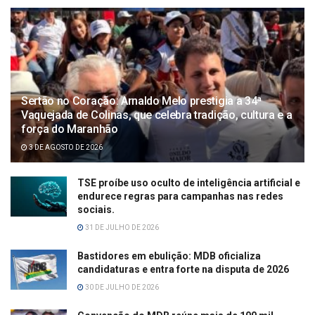
Sertão no Coração: Arnaldo Melo prestigia a 34ª
Vaquejada de Colinas, que celebra tradição, cultura e a
força do Maranhão
3 DE AGOSTO DE 2026
TSE proíbe uso oculto de inteligência artificial e
endurece regras para campanhas nas redes
sociais.
31 DE JULHO DE 2026
Bastidores em ebulição: MDB oficializa
candidaturas e entra forte na disputa de 2026
30 DE JULHO DE 2026