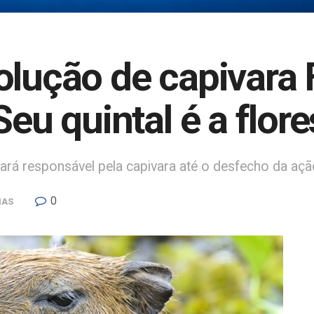
olução de capivara F
Seu quintal é a flore
á responsável pela capivara até o desfecho da ação
0
IAS