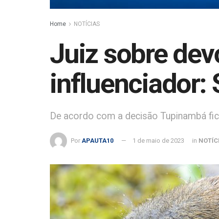
Home
NOTÍCIAS
Juiz sobre dev
influenciador: 
De acordo com a decisão Tupinambá ficar
Por
APAUTA10
1 de maio de 2023
in
NOTÍC