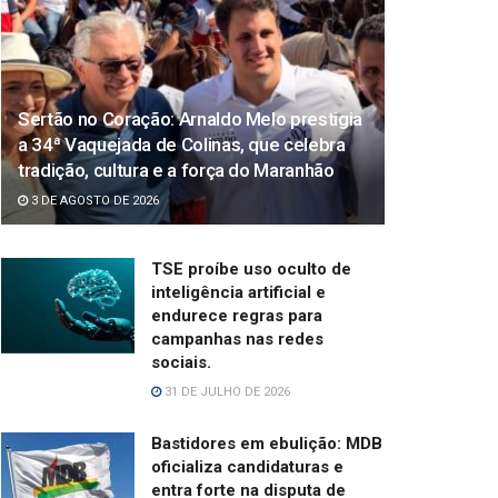
Sertão no Coração: Arnaldo Melo prestigia
a 34ª Vaquejada de Colinas, que celebra
tradição, cultura e a força do Maranhão
3 DE AGOSTO DE 2026
TSE proíbe uso oculto de
inteligência artificial e
endurece regras para
campanhas nas redes
sociais.
31 DE JULHO DE 2026
Bastidores em ebulição: MDB
oficializa candidaturas e
entra forte na disputa de