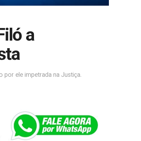
iló a
sta
 por ele impetrada na Justiça.