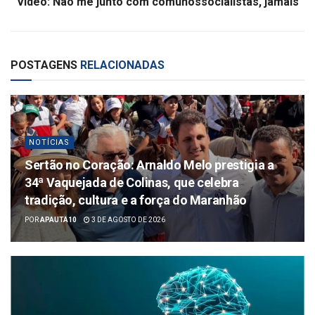
Vídeo: Não me junto com comunossocialistas, jamais
POSTAGENS
RELACIONADAS
NOTÍCIAS
Sertão no Coração: Arnaldo Melo prestigia a
34ª Vaquejada de Colinas, que celebra
tradição, cultura e a força do Maranhão
POR
APAUTA10
3 DE AGOSTO DE 2026