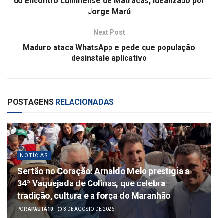
do Encontro Luminense de Matracas, Idealizado por
Jorge Marú
Next Post
Maduro ataca WhatsApp e pede que população
desinstale aplicativo
POSTAGENS
RELACIONADAS
NOTÍCIAS
Sertão no Coração: Arnaldo Melo prestigia a
34ª Vaquejada de Colinas, que celebra
tradição, cultura e a força do Maranhão
POR
APAUTA10
3 DE AGOSTO DE 2026