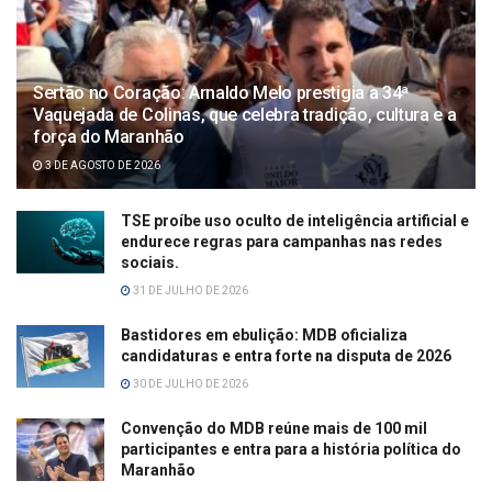
Sertão no Coração: Arnaldo Melo prestigia a 34ª
Vaquejada de Colinas, que celebra tradição, cultura e a
força do Maranhão
3 DE AGOSTO DE 2026
TSE proíbe uso oculto de inteligência artificial e
endurece regras para campanhas nas redes
sociais.
31 DE JULHO DE 2026
Bastidores em ebulição: MDB oficializa
candidaturas e entra forte na disputa de 2026
30 DE JULHO DE 2026
Convenção do MDB reúne mais de 100 mil
participantes e entra para a história política do
Maranhão