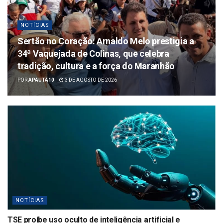
NOTÍCIAS
Sertão no Coração: Arnaldo Melo prestigia a
34ª Vaquejada de Colinas, que celebra
tradição, cultura e a força do Maranhão
POR
APAUTA10
3 DE AGOSTO DE 2026
NOTÍCIAS
TSE proíbe uso oculto de inteligência artificial e