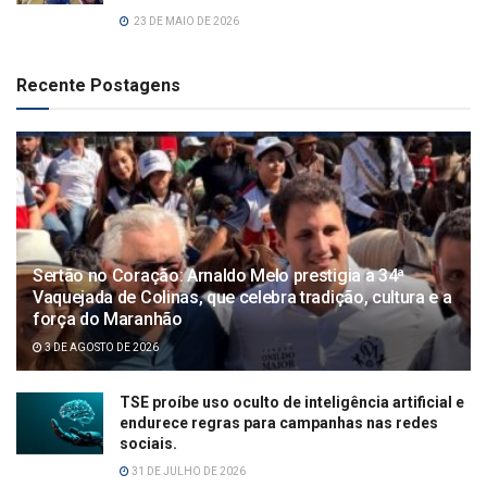
23 DE MAIO DE 2026
Recente Postagens
Sertão no Coração: Arnaldo Melo prestigia a 34ª
Vaquejada de Colinas, que celebra tradição, cultura e a
força do Maranhão
3 DE AGOSTO DE 2026
TSE proíbe uso oculto de inteligência artificial e
endurece regras para campanhas nas redes
sociais.
31 DE JULHO DE 2026