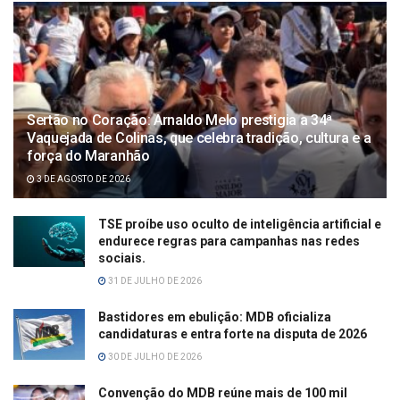
Sertão no Coração: Arnaldo Melo prestigia a 34ª
Vaquejada de Colinas, que celebra tradição, cultura e a
força do Maranhão
3 DE AGOSTO DE 2026
TSE proíbe uso oculto de inteligência artificial e
endurece regras para campanhas nas redes
sociais.
31 DE JULHO DE 2026
Bastidores em ebulição: MDB oficializa
candidaturas e entra forte na disputa de 2026
30 DE JULHO DE 2026
Convenção do MDB reúne mais de 100 mil