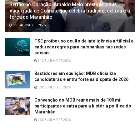
Sertão no Coração: Arnaldo Melo prestigia a 34ª
Vaquejada de Colinas, que celebra tradição, cultura e a
força do Maranhão
3 DE AGOSTO DE 2026
TSE proíbe uso oculto de inteligência artificial e
endurece regras para campanhas nas redes
sociais.
31 DE JULHO DE 2026
Bastidores em ebulição: MDB oficializa
candidaturas e entra forte na disputa de 2026
30 DE JULHO DE 2026
Convenção do MDB reúne mais de 100 mil
participantes e entra para a história política do
Maranhão
26 DE JULHO DE 2026