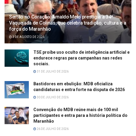
Sertão no Coração: Arnaldo Melo prestigia a 34ª
Vaquejada de Colinas, que celebra tradição, cultura e a
força do Maranhão
3 DE AGOSTO DE 2026
TSE proíbe uso oculto de inteligência artificial e
endurece regras para campanhas nas redes
sociais.
31 DE JULHO DE 2026
Bastidores em ebulição: MDB oficializa
candidaturas e entra forte na disputa de 2026
30 DE JULHO DE 2026
Convenção do MDB reúne mais de 100 mil
participantes e entra para a história política do
Maranhão
26 DE JULHO DE 2026