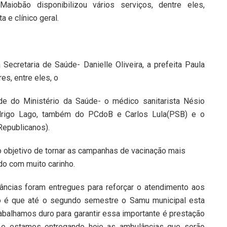
iobão disponibilizou vários serviços, dentre eles,
 e clínico geral.
 Secretaria de Saúde- Danielle Oliveira, a prefeita Paula
s, entre eles, o
de do Ministério da Saúde- o médico sanitarista Nésio
odrigo Lago, também do PCdoB e Carlos Lula(PSB) e o
Republicanos).
o objetivo de tornar as campanhas de vacinação mais
do com muito carinho.
ncias foram entregues para reforçar o atendimento aos
vo é que até o segundo semestre o Samu municipal esta
abalhamos duro para garantir essa importante é prestação
 e estamos entregando hoje as ambulâncias que serão