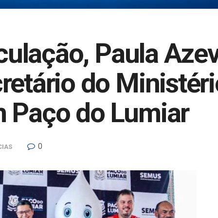
ticulação, Paula Aze
retário do Ministér
m Paço do Lumiar
0
CIAS