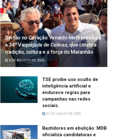
Sertão no Coração: Arnaldo Melo prestigia
a 34ª Vaquejada de Colinas, que celebra
tradição, cultura e a força do Maranhão
3 DE AGOSTO DE 2026
TSE proíbe uso oculto de
inteligência artificial e
endurece regras para
campanhas nas redes
sociais.
31 DE JULHO DE 2026
Bastidores em ebulição: MDB
oficializa candidaturas e