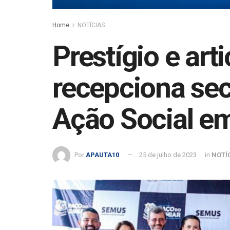
Home
NOTÍCIAS
Prestígio e ar
recepciona sec
Ação Social e
Por
APAUTA10
25 de julho de 2023
in
NOTÍ