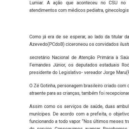
Lumiar. A ação que aconteceu no CSU no Ma
atendimentos com médicos pediatra, ginecologista
Como já era de se esperar, ao lado da titular da
Azevedo(PCdoB) ciceroneou os convidados ilustre
secretário Nacional de Atenção Primária à Saú
Fernandes Júnior, os deputados estaduais R
presidente do Legislativo- vereador Jorge Maru(
O Zé Gotinha, personagem brasileiro criado com 
atraente para as crianças, também foi recepciona
Assim como os serviços de saúde, duas ambulâ
munícipes. De acordo com a prefeita, o objeti
funcionando a todo vapor. “Nos últimos meses tr
de serviço. Conseguimos avançar. Recebemos