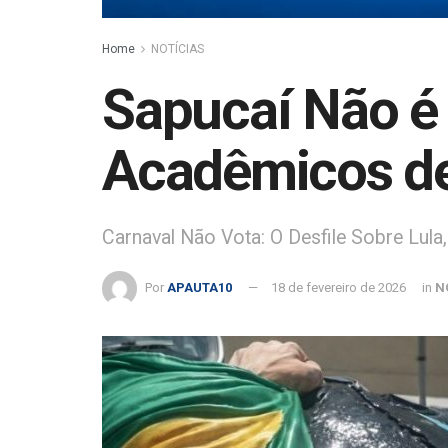
Home
NOTÍCIAS
Sapucaí Não é 
Acadêmicos de
Carnaval Não Vota: O Desfile Sobre Lula
Por
APAUTA10
18 de fevereiro de 2026
in
N