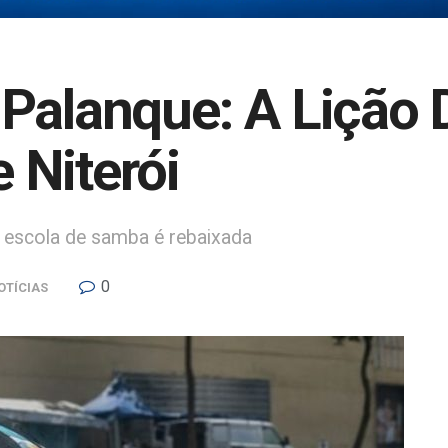
Palanque: A Lição 
 Niterói
, escola de samba é rebaixada
0
OTÍCIAS