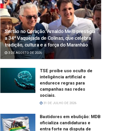
Sertão no Coração: Arnaldo Melo prestigia
a 34ª Vaquejada de Colinas, que celebra
tradição, cultura e a força do Maranhão
3 DE AGOSTO DE 2026
TSE proíbe uso oculto de
inteligência artificial e
endurece regras para
campanhas nas redes
sociais.
31 DE JULHO DE 2026
Bastidores em ebulição: MDB
oficializa candidaturas e
entra forte na disputa de