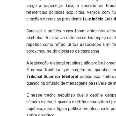
surge a esperança: Lula, o operário do Bras
referências políticas explícitas. Versos com 
citações diretas ao presidente
Luiz Inácio Lula d
Carnaval e política nunca foram estranhos entr
símbolos. A narrativa estética cedeu espaço a e
repetido como refrão. Gritos associados à milit
aproximou-se do discurso de campanha.
A legislação eleitoral brasileira não proíbe home
É nessa fronteira que surgem os questioname
Tribunal Superior Eleitoral
estabelece limites 
quando há difusão de mensagens passíveis de in
É nesse trecho nebuloso que o desfile despe
número eleitoral, quando o refrão ecoa gritos tí
trajetória, mas a figura política em pleno ciclo 
sobre o jurídico.