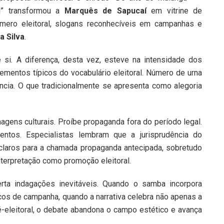
il” transformou a
Marquês de Sapucaí
em vitrine de
número eleitoral, slogans reconhecíveis em campanhas e
a Silva
.
e si. A diferença, desta vez, esteve na intensidade dos
lementos típicos do vocabulário eleitoral. Número de urna
ância. O que tradicionalmente se apresenta como alegoria
nagens culturais. Proíbe propaganda fora do período legal.
ntos. Especialistas lembram que a jurisprudência do
claros para a chamada propaganda antecipada, sobretudo
terpretação como promoção eleitoral.
rta indagações inevitáveis. Quando o samba incorpora
picos de campanha, quando a narrativa celebra não apenas a
pré-eleitoral, o debate abandona o campo estético e avança