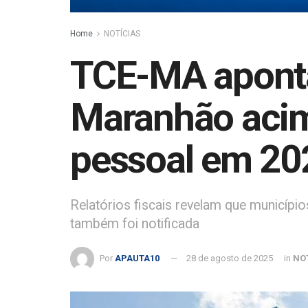
Home
NOTÍCIAS
TCE-MA aponta
Maranhão acim
pessoal em 20
Relatórios fiscais revelam que municípi
também foi notificada
Por
APAUTA10
28 de agosto de 2025
in
NO