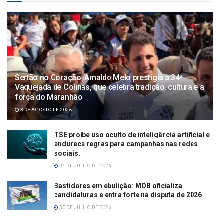
Sertão no Coração: Arnaldo Melo prestigia a 34ª
Vaquejada de Colinas, que celebra tradição, cultura e a
força do Maranhão
3 DE AGOSTO DE 2026
TSE proíbe uso oculto de inteligência artificial e
endurece regras para campanhas nas redes
sociais.
31 DE JULHO DE 2026
Bastidores em ebulição: MDB oficializa
candidaturas e entra forte na disputa de 2026
30 DE JULHO DE 2026