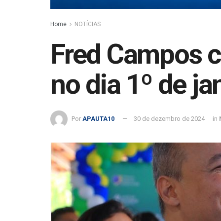
Home
NOTÍCIAS
Fred Campos c
no dia 1º de ja
Por
APAUTA10
30 de dezembro de 2024
in