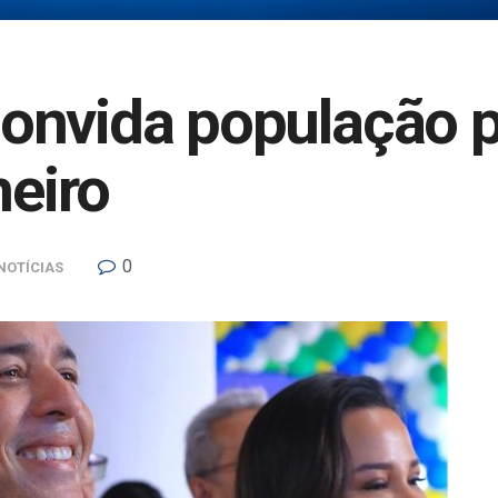
onvida população p
neiro
0
NOTÍCIAS