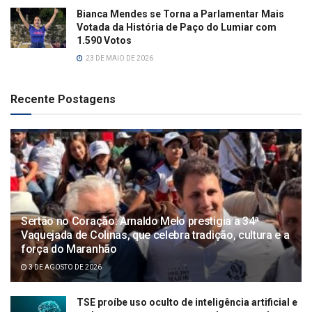
Bianca Mendes se Torna a Parlamentar Mais
Votada da História de Paço do Lumiar com
1.590 Votos
23 DE MAIO DE 2026
Recente Postagens
Sertão no Coração: Arnaldo Melo prestigia a 34ª
Vaquejada de Colinas, que celebra tradição, cultura e a
força do Maranhão
3 DE AGOSTO DE 2026
TSE proíbe uso oculto de inteligência artificial e