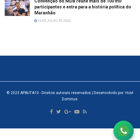
Convenção do MDB reúne mais de 100 mil
participantes e entra para a história política do
Maranhão
26 DE JULHO DE 2026
© 2023
APAUTA10
- Direitos autorais reservados
| Desenvolvido por: Host
Dominus
.