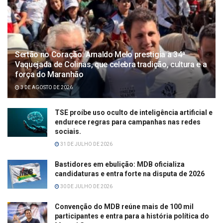
Sertão no Coração: Arnaldo Melo prestigia a 34ª
Vaquejada de Colinas, que celebra tradição, cultura e a
força do Maranhão
3 DE AGOSTO DE 2026
TSE proíbe uso oculto de inteligência artificial e
endurece regras para campanhas nas redes
sociais.
31 DE JULHO DE 2026
Bastidores em ebulição: MDB oficializa
candidaturas e entra forte na disputa de 2026
30 DE JULHO DE 2026
Convenção do MDB reúne mais de 100 mil
participantes e entra para a história política do