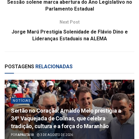
Sessão solene marca abertura do Ano Legislativo no
Parlamento Estadual
Next Post
Jorge Marú Prestigia Solenidade de Flávio Dino e
Lideranças Estaduais na ALEMA
POSTAGENS
RELACIONADAS
NOTÍCIAS
Sertão no Coração: Arnaldo Melo prestigia a
34ª Vaquejada de Colinas, que celebra
tradição, cultura e a força do Maranhão
POR
APAUTA10
3 DE AGOSTO DE 2026