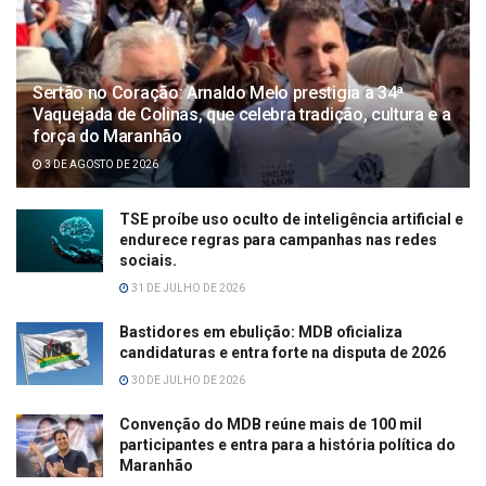
Sertão no Coração: Arnaldo Melo prestigia a 34ª
Vaquejada de Colinas, que celebra tradição, cultura e a
força do Maranhão
3 DE AGOSTO DE 2026
TSE proíbe uso oculto de inteligência artificial e
endurece regras para campanhas nas redes
sociais.
31 DE JULHO DE 2026
Bastidores em ebulição: MDB oficializa
candidaturas e entra forte na disputa de 2026
30 DE JULHO DE 2026
Convenção do MDB reúne mais de 100 mil
participantes e entra para a história política do
Maranhão