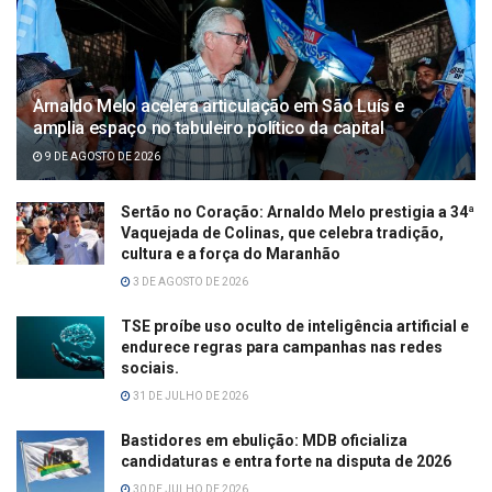
Arnaldo Melo acelera articulação em São Luís e
amplia espaço no tabuleiro político da capital
9 DE AGOSTO DE 2026
Sertão no Coração: Arnaldo Melo prestigia a 34ª
Vaquejada de Colinas, que celebra tradição,
cultura e a força do Maranhão
3 DE AGOSTO DE 2026
TSE proíbe uso oculto de inteligência artificial e
endurece regras para campanhas nas redes
sociais.
31 DE JULHO DE 2026
Bastidores em ebulição: MDB oficializa
candidaturas e entra forte na disputa de 2026
30 DE JULHO DE 2026