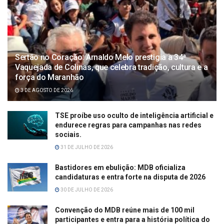
Sertão no Coração: Arnaldo Melo prestigia a 34ª
Vaquejada de Colinas, que celebra tradição, cultura e a
força do Maranhão
3 DE AGOSTO DE 2026
TSE proíbe uso oculto de inteligência artificial e
endurece regras para campanhas nas redes
sociais.
31 DE JULHO DE 2026
Bastidores em ebulição: MDB oficializa
candidaturas e entra forte na disputa de 2026
30 DE JULHO DE 2026
Convenção do MDB reúne mais de 100 mil
participantes e entra para a história política do