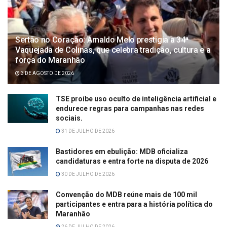
Sertão no Coração: Arnaldo Melo prestigia a 34ª
Vaquejada de Colinas, que celebra tradição, cultura e a
força do Maranhão
3 DE AGOSTO DE 2026
TSE proíbe uso oculto de inteligência artificial e
endurece regras para campanhas nas redes
sociais.
31 DE JULHO DE 2026
Bastidores em ebulição: MDB oficializa
candidaturas e entra forte na disputa de 2026
30 DE JULHO DE 2026
Convenção do MDB reúne mais de 100 mil
participantes e entra para a história política do
Maranhão
26 DE JULHO DE 2026