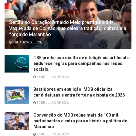
Sertão no Coração: Arnaldo Melo prestigia a 34ª
Vaquejada de Colinas, que celebra tradição, cultura e a
força do Maranhão
3 DE AGOSTO DE 2026
TSE proíbe uso oculto de inteligência artificial e
endurece regras para campanhas nas redes
sociais.
31 DE JULHO DE 2026
Bastidores em ebulição: MDB oficializa
candidaturas e entra forte na disputa de 2026
30 DE JULHO DE 2026
Convenção do MDB reúne mais de 100 mil
participantes e entra para a história política do
Maranhão
26 DE JULHO DE 2026