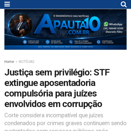
Home
NOTÍCIAS
Justiça sem privilégio: STF
extingue aposentadoria
compulsória para juízes
envolvidos em corrupção
Corte considera incompatível que juízes
condenados por crimes graves continuem sendo