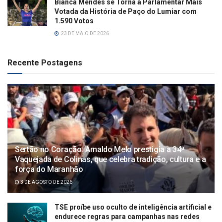
Bianca Mendes se Torna a Parlamentar Mais
Votada da História de Paço do Lumiar com
1.590 Votos
23 DE MAIO DE 2026
Recente Postagens
Sertão no Coração: Arnaldo Melo prestigia a 34ª
Vaquejada de Colinas, que celebra tradição, cultura e a
força do Maranhão
3 DE AGOSTO DE 2026
TSE proíbe uso oculto de inteligência artificial e
endurece regras para campanhas nas redes